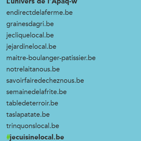
L’univers de l’Apaq-w
endirectdelaferme.be
grainesdagri.be
jecliquelocal.be
jejardinelocal.be
maitre-boulanger-patissier.be
notrelaitanous.be
savoirfairedecheznous.be
semainedelafrite.be
tabledeterroir.be
taslapatate.be
trinquonslocal.be
jecuisinelocal.be