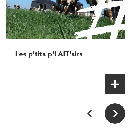
Les p'tits p'LAIT'sirs
Magasin à la ferme