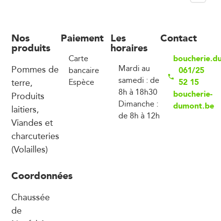
Nos
Paiement
Les
Contact
produits
horaires
boucherie.d
Carte
Pommes de
Mardi au
061/25
bancaire
samedi : de
terre,
52 15
Espèce
8h à 18h30
boucherie-
Produits
Dimanche :
dumont.be
laitiers,
de 8h à 12h
Viandes et
charcuteries
(Volailles)
Coordonnées
Chaussée
de