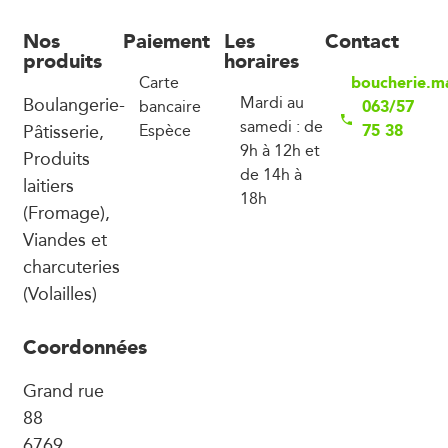
Nos
Paiement
Les
Contact
produits
horaires
boucherie.m
Carte
Boulangerie-
Mardi au
063/57
bancaire
samedi : de
Pâtisserie,
75 38
Espèce
9h à 12h et
Produits
de 14h à
laitiers
18h
(Fromage),
Viandes et
charcuteries
(Volailles)
Coordonnées
Grand rue
88
6769