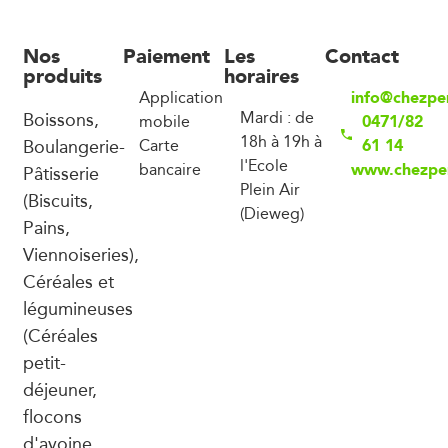
Nos
Paiement
Les
Contact
produits
horaires
info@chezpe
Application
Boissons,
Mardi : de
0471/82
mobile
18h à 19h à
Boulangerie-
61 14
Carte
l'Ecole
www.chezper
bancaire
Pâtisserie
Plein Air
(Biscuits,
(Dieweg)
Pains,
Viennoiseries),
Céréales et
légumineuses
(Céréales
petit-
déjeuner,
flocons
d'avoine,