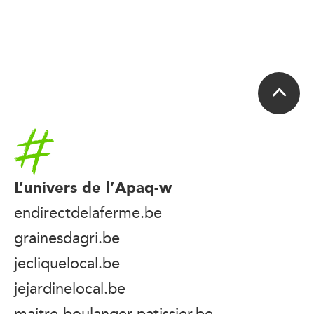
Accueil
L’univers de l’Apaq-w
endirectdelaferme.be
grainesdagri.be
jecliquelocal.be
jejardinelocal.be
maitre-boulanger-patissier.be