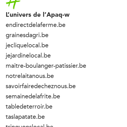
L’univers de l’Apaq-w
endirectdelaferme.be
grainesdagri.be
jecliquelocal.be
jejardinelocal.be
maitre-boulanger-patissier.be
notrelaitanous.be
savoirfairedecheznous.be
semainedelafrite.be
tabledeterroir.be
taslapatate.be
trinquonslocal.be