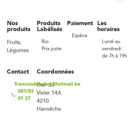
Nos
Produits
Paiement
Les
produits
Labélisés
horaires
Espèce
Fruits,
Bio
Lundi au
Prix juste
vendredi :
Légumes
de 7h à 19h
Contact
Coordonnées
francoisdelarbre@hotmail.be
Rue du
081/83
Vivier 14A
01 37
4210
Hannêche