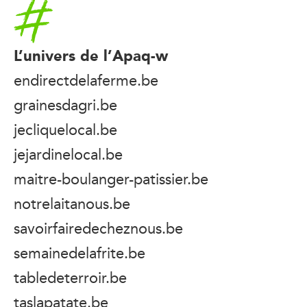
Accueil
L’univers de l’Apaq-w
endirectdelaferme.be
grainesdagri.be
jecliquelocal.be
jejardinelocal.be
maitre-boulanger-patissier.be
notrelaitanous.be
savoirfairedecheznous.be
semainedelafrite.be
tabledeterroir.be
taslapatate.be