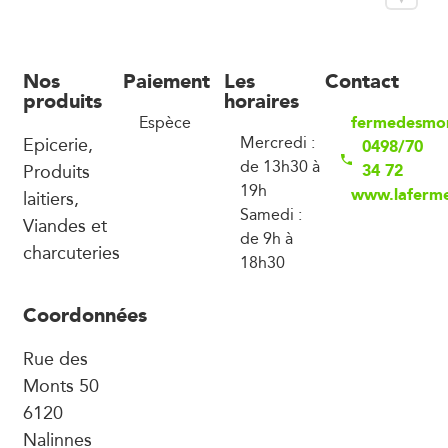
Nos
Paiement
Les
Contact
produits
horaires
fermedesmo
Espèce
Epicerie,
Mercredi :
0498/70
de 13h30 à
Produits
34 72
19h
www.laferm
laitiers,
Samedi :
Viandes et
de 9h à
charcuteries
18h30
Coordonnées
Rue des
Monts 50
6120
Nalinnes