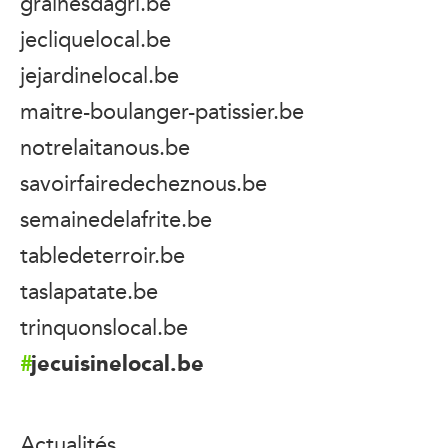
grainesdagri.be
jecliquelocal.be
jejardinelocal.be
maitre-boulanger-patissier.be
notrelaitanous.be
savoirfairedecheznous.be
semainedelafrite.be
tabledeterroir.be
taslapatate.be
trinquonslocal.be
jecuisinelocal.be
Actualités