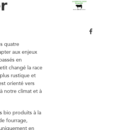
r
is quatre
apter aux enjeux
passés en
etit changé la race
plus rustique et
st orienté vers
à notre climat et à
s bio produits à la
de fourrage,
t uniquement en