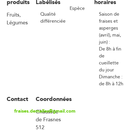
produits
Labélisés
horaires
Espèce
Fruits,
Qualité
Saison de
différenciée
fraises et
Légumes
asperges
(avril), mai,
juin) :
De 8h à fin
de
cueillette
du jour
Dimanche :
de 8h à 12h
Contact
Coordonnées
fraises.demelles@gmail.com
Chaussée
de Frasnes
512