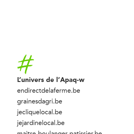
Accueil
L’univers de l’Apaq-w
endirectdelaferme.be
grainesdagri.be
jecliquelocal.be
jejardinelocal.be
maitre-boulanger-patissier.be