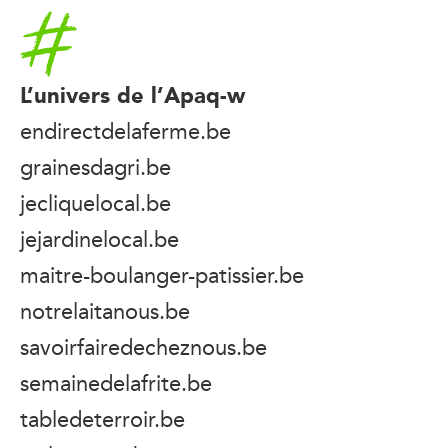
Accueil
L’univers de l’Apaq-w
endirectdelaferme.be
grainesdagri.be
jecliquelocal.be
jejardinelocal.be
maitre-boulanger-patissier.be
notrelaitanous.be
savoirfairedecheznous.be
semainedelafrite.be
tabledeterroir.be