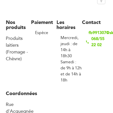
Nos
Paiement
Les
Contact
produits
horaires
fb991307@sk
Espèce
Produits
Mercredi,
068/55
jeudi : de
laitiers
22 02
14h à
(Fromage -
18h30
Chèvre)
Samedi :
de 9h à 12h
et de 14h à
18h
Coordonnées
Rue
d'Acquegnée