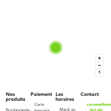
Nos
Paiement
Les
Contact
produits
horaires
roromathieu
Carte
Boulangerie-
Mardi au
061/40
bancaire