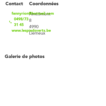
Contact
Coordonnées
fannyrion@hotmail.com
Amcômont
0498/73
8
31 45
4990
www.lespiedsverts.be
Lierneux
Galerie de photos