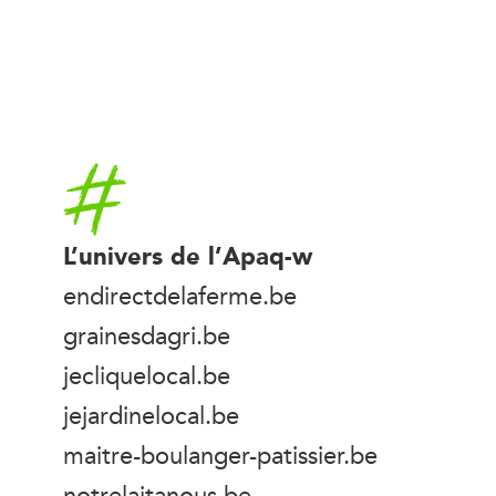
Accueil
L’univers de l’Apaq-w
endirectdelaferme.be
grainesdagri.be
jecliquelocal.be
jejardinelocal.be
maitre-boulanger-patissier.be
notrelaitanous.be