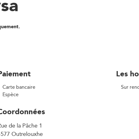
wsa
iquement.
Paiement
Les ho
Carte bancaire
Sur ren
Espèce
Coordonnées
ue de la Pâche 1
4577 Outrelouxhe