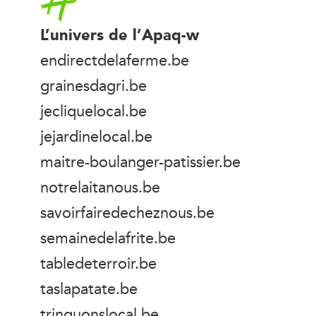
L’univers de l’Apaq-w
endirectdelaferme.be
grainesdagri.be
jecliquelocal.be
jejardinelocal.be
maitre-boulanger-patissier.be
notrelaitanous.be
savoirfairedecheznous.be
semainedelafrite.be
tabledeterroir.be
taslapatate.be
trinquonslocal.be