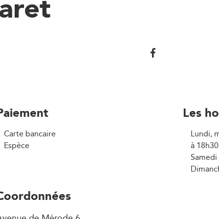
aret
Paiement
Les ho
Carte bancaire
Lundi, m
Espèce
à 18h30
Samedi 
Dimanch
Coordonnées
Avenue de Mérode 6