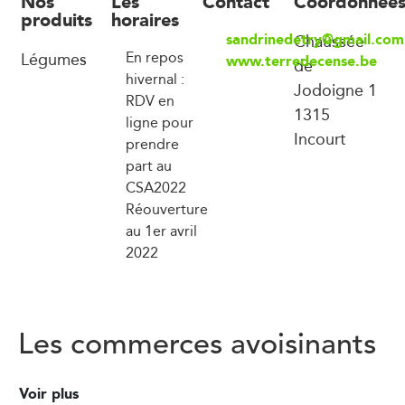
Nos
Les
Contact
Coordonnée
produits
horaires
sandrinedetry@gmail.com
Chaussée
Légumes
En repos
www.terredecense.be
de
hivernal :
Jodoigne 1
RDV en
1315
ligne pour
Incourt
prendre
part au
CSA2022
Réouverture
au 1er avril
2022
Les commerces avoisinants
Voir plus