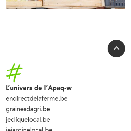
Accueil
L’univers de l’Apaq-w
endirectdelaferme.be
grainesdagri.be
jecliquelocal.be
jejardinelocal.be