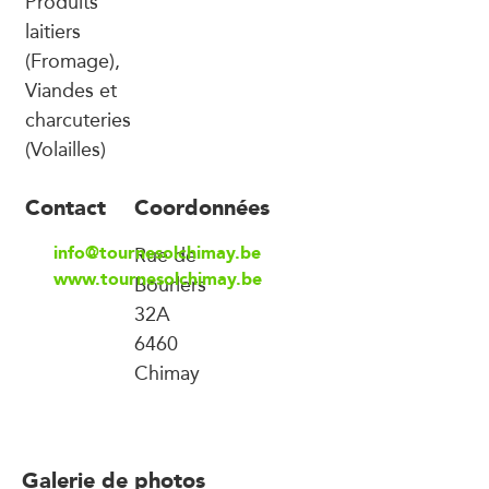
Produits
laitiers
(Fromage),
Viandes et
charcuteries
(Volailles)
Contact
Coordonnées
info@tournesolchimay.be
Rue de
www.tournesolchimay.be
Bourlers
32A
6460
Chimay
Galerie de photos