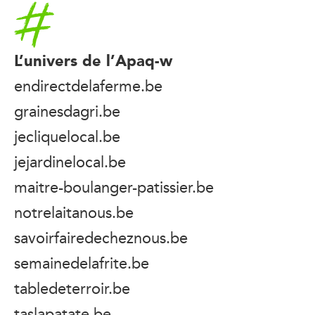
Accueil
L’univers de l’Apaq-w
endirectdelaferme.be
grainesdagri.be
jecliquelocal.be
jejardinelocal.be
maitre-boulanger-patissier.be
notrelaitanous.be
savoirfairedecheznous.be
semainedelafrite.be
tabledeterroir.be
taslapatate.be