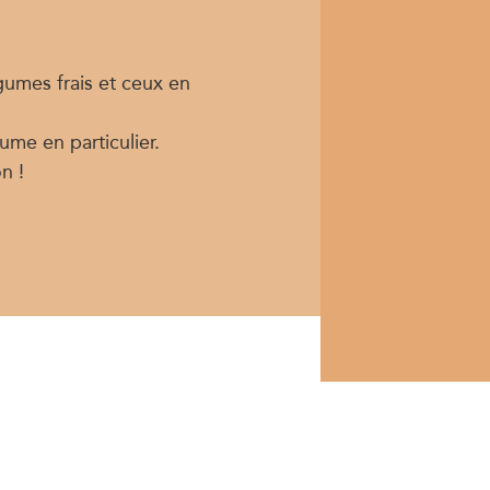
égumes frais et ceux en
ume en particulier.
n !