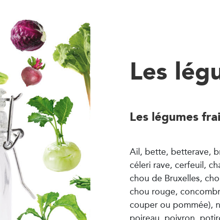
Les lég
Les légumes fra
Ail, bette, betterave, b
céleri rave, cerfeuil, 
chou de Bruxelles, cho
chou rouge, concombre, 
couper ou pommée), na
poireau, poivron, potir