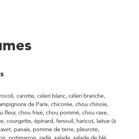
umes
is
rocoli, carotte, céleri blanc, céleri branche,
champignons de Paris, chicorée, chou chinois,
u-fleur, chou frisé, chou pommé, chou rave,
courgette, épinard, fenouil, haricot, laitue (à
vet, panais, pomme de terre, pleurote,
on, potimarron, radis, salade, salade de blé,