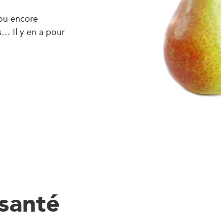
ou encore
s… Il y en a pour
santé