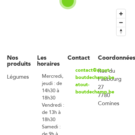
Nos
Les
Contact
Coordonnée
produits
horaires
contact@atout-
Rue du
Légumes
Mercredi,
boutdechamp.be
Faubourg
jeudi : de
atout-
27
14h30 à
boutdechamp.be
7780
18h30
Comines
Vendredi :
de 13h à
18h30
Samedi :
de 9h à