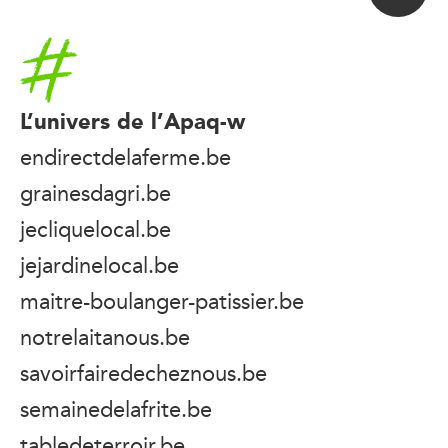
Accueil
L’univers de l’Apaq-w
endirectdelaferme.be
grainesdagri.be
jecliquelocal.be
jejardinelocal.be
maitre-boulanger-patissier.be
notrelaitanous.be
savoirfairedecheznous.be
semainedelafrite.be
tabledeterroir.be