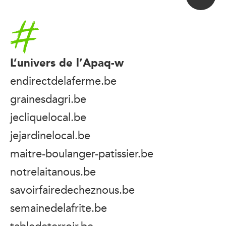
Accueil
L’univers de l’Apaq-w
endirectdelaferme.be
grainesdagri.be
jecliquelocal.be
jejardinelocal.be
maitre-boulanger-patissier.be
notrelaitanous.be
savoirfairedecheznous.be
semainedelafrite.be
tabledeterroir.be