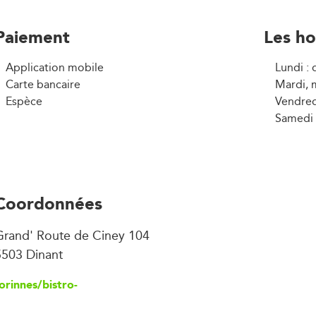
Paiement
Les ho
Application mobile
Lundi : 
Carte bancaire
Mardi, m
Espèce
Vendred
Samedi 
Coordonnées
Grand' Route de Ciney 104
5503 Dinant
rinnes/bistro-