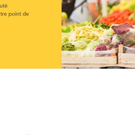
uté
tre point de