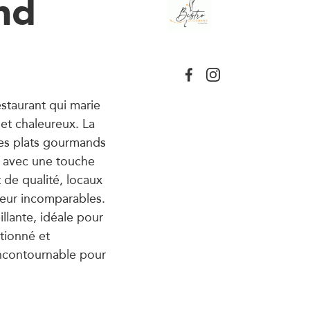
nd
staurant qui marie
et chaleureux. La
des plats gourmands
és avec une touche
 de qualité, locaux
veur incomparables.
llante, idéale pour
ntionné et
incontournable pour