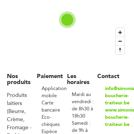
Nos
Paiement
Les
Contact
produits
horaires
info@simonis
Application
Produits
Mardi au
boucherie-
mobile
vendredi :
laitiers
traiteur.be
Carte
de 8h30 à
www.simonis
bancaire
(Beurre,
18h30
boucherie-
Eco-
Crème,
Samedi :
traiteur.be
chèques
Fromage -
de 9h à
Espèce