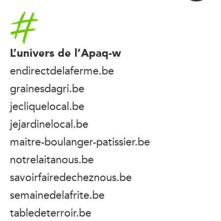
Accueil
L’univers de l’Apaq-w
endirectdelaferme.be
grainesdagri.be
jecliquelocal.be
jejardinelocal.be
maitre-boulanger-patissier.be
notrelaitanous.be
savoirfairedecheznous.be
semainedelafrite.be
tabledeterroir.be