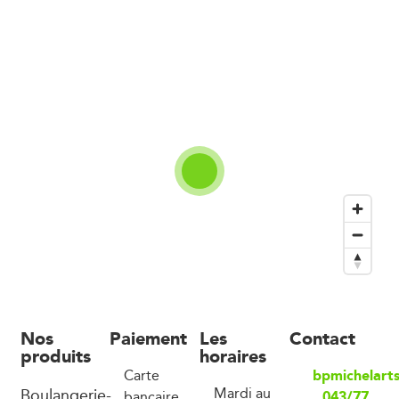
Nos
Paiement
Les
Contact
produits
horaires
bpmichelart
Carte
Boulangerie-
Mardi au
043/77
bancaire