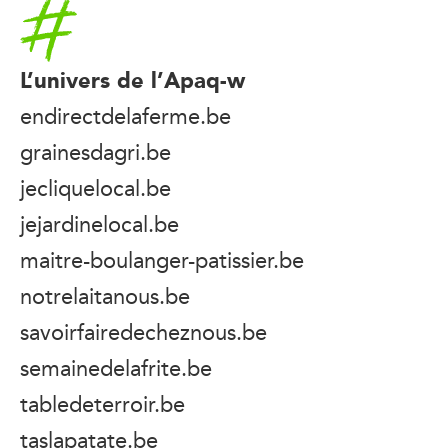
Accueil
L’univers de l’Apaq-w
endirectdelaferme.be
grainesdagri.be
jecliquelocal.be
jejardinelocal.be
maitre-boulanger-patissier.be
notrelaitanous.be
savoirfairedecheznous.be
semainedelafrite.be
tabledeterroir.be
taslapatate.be