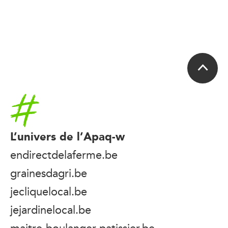
Accueil
L’univers de l’Apaq-w
endirectdelaferme.be
grainesdagri.be
jecliquelocal.be
jejardinelocal.be
maitre-boulanger-patissier.be