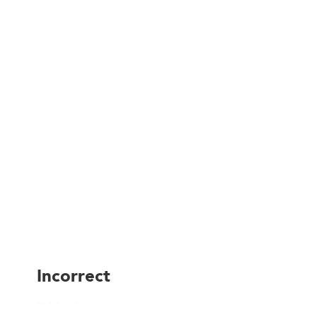
Incorrect
Table de terroir