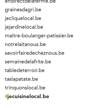
endirectdelaferme.be
grainesdagri.be
jecliquelocal.be
jejardinelocal.be
maitre-boulanger-patissier.be
notrelaitanous.be
savoirfairedecheznous.be
semainedelafrite.be
tabledeterroir.be
taslapatate.be
trinquonslocal.be
jecuisinelocal.be