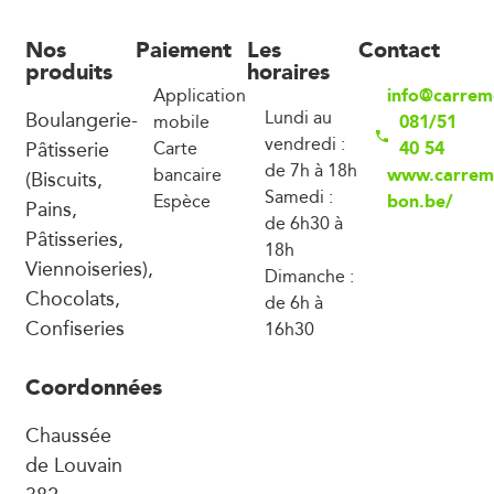
Nos
Paiement
Les
Contact
produits
horaires
info@carrem
Application
Boulangerie-
Lundi au
081/51
mobile
vendredi :
Pâtisserie
40 54
Carte
de 7h à 18h
www.carrem
bancaire
(Biscuits,
Samedi :
bon.be/
Espèce
Pains,
de 6h30 à
Pâtisseries,
18h
Viennoiseries),
Dimanche :
Chocolats,
de 6h à
Confiseries
16h30
Coordonnées
Chaussée
de Louvain
382