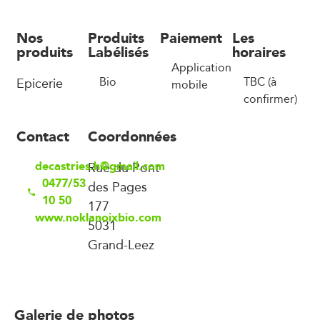
Nos
Produits
Paiement
Les
produits
Labélisés
horaires
Application
Epicerie
Bio
TBC (à
mobile
confirmer)
Contact
Coordonnées
decastries.h@gmail.com
Rue du Pont
0477/53
des Pages
10 50
177
www.noklanoixbio.com
5031
Grand-Leez
Galerie de photos