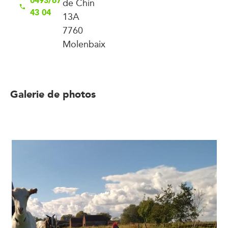
0493/67
de Chin
43 04
13A
7760
Molenbaix
Galerie de photos