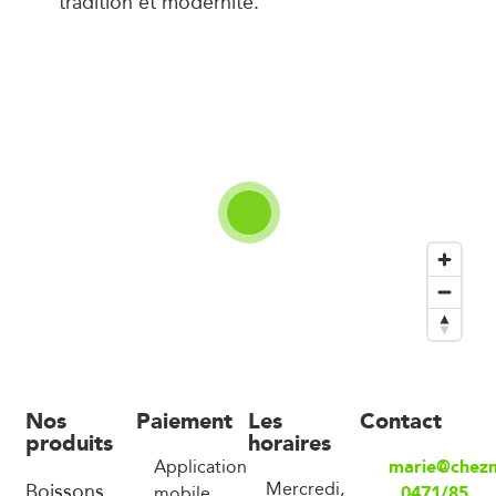
tradition et modernité.
Nos
Paiement
Les
Contact
produits
horaires
marie@chez
Application
Boissons,
Mercredi,
0471/85
mobile