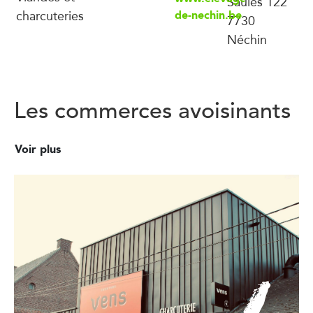
Saules 122
charcuteries
de-nechin.be
7730
Néchin
Les commerces avoisinants
Voir plus