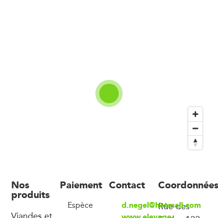
Nos
Paiement
Contact
Coordonnée
produits
d.negel@hotmail.com
Espèce
Rue des
Viandes et
www.elevage-