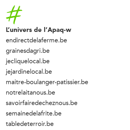
Accueil
L’univers de l’Apaq-w
endirectdelaferme.be
grainesdagri.be
jecliquelocal.be
jejardinelocal.be
maitre-boulanger-patissier.be
notrelaitanous.be
savoirfairedecheznous.be
semainedelafrite.be
tabledeterroir.be