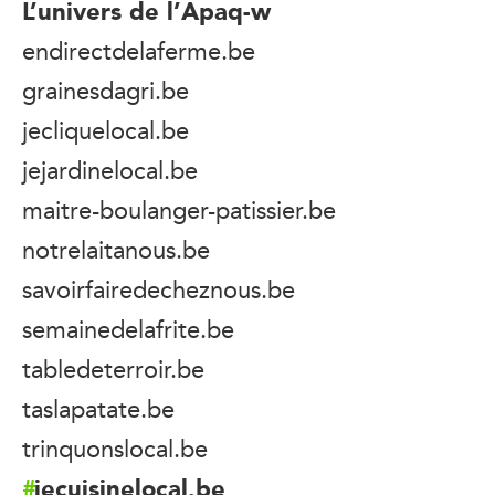
L’univers de l’Apaq-w
endirectdelaferme.be
grainesdagri.be
jecliquelocal.be
jejardinelocal.be
maitre-boulanger-patissier.be
notrelaitanous.be
savoirfairedecheznous.be
semainedelafrite.be
tabledeterroir.be
taslapatate.be
trinquonslocal.be
jecuisinelocal.be