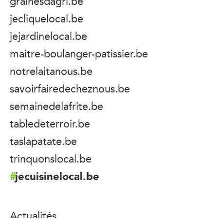
grainesdagri.be
jecliquelocal.be
jejardinelocal.be
maitre-boulanger-patissier.be
notrelaitanous.be
savoirfairedecheznous.be
semainedelafrite.be
tabledeterroir.be
taslapatate.be
trinquonslocal.be
jecuisinelocal.be
Actualités