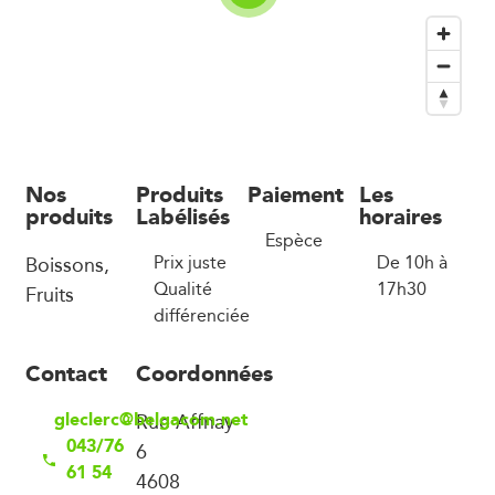
Nos
Produits
Paiement
Les
produits
Labélisés
horaires
Espèce
Boissons,
Prix juste
De 10h à
Qualité
17h30
Fruits
différenciée
Contact
Coordonnées
gleclerc@belgacom.net
Rue Affnay
043/76
6
61 54
4608