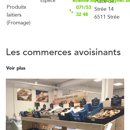
etienne.mersch@skynet.b
Espèce
Place de
Produits
071/53
Strée 14
laitiers
32 48
6511 Strée
(Fromage)
Les commerces avoisinants
Voir plus