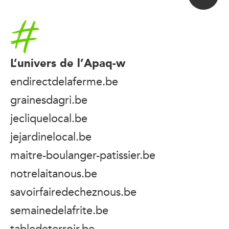
Accueil
L’univers de l’Apaq-w
endirectdelaferme.be
grainesdagri.be
jecliquelocal.be
jejardinelocal.be
maitre-boulanger-patissier.be
notrelaitanous.be
savoirfairedecheznous.be
semainedelafrite.be
tabledeterroir.be