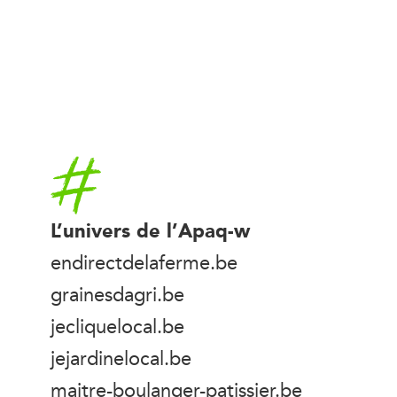
Accueil
L’univers de l’Apaq-w
endirectdelaferme.be
grainesdagri.be
jecliquelocal.be
jejardinelocal.be
maitre-boulanger-patissier.be