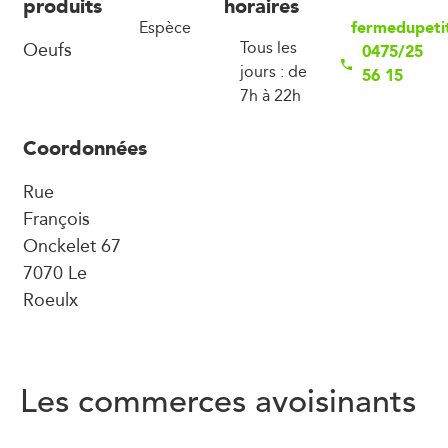
produits
horaires
fermedupeti
Espèce
Oeufs
Tous les
0475/25
jours : de
56 15
7h à 22h
Coordonnées
Rue
François
Onckelet 67
7070 Le
Roeulx
Les commerces avoisinants