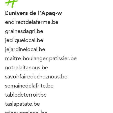
L’univers de l’Apaq-w
endirectdelaferme.be
grainesdagri.be
jecliquelocal.be
jejardinelocal.be
maitre-boulanger-patissier.be
notrelaitanous.be
savoirfairedecheznous.be
semainedelafrite.be
tabledeterroir.be
taslapatate.be
trinquonslocal.be