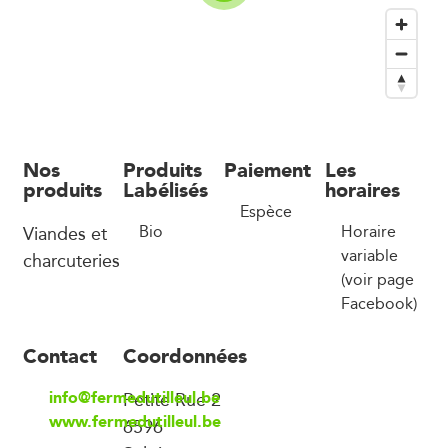
Nos
Produits
Paiement
Les
produits
Labélisés
horaires
Espèce
Viandes et
Bio
Horaire
variable
charcuteries
(voir page
Facebook)
Contact
Coordonnées
info@fermedutilleul.be
Petite Rue 2
www.fermedutilleul.be
6596