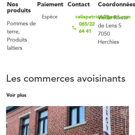
Nos
Paiement
Contact
Coordonnée
produits
celiapatricia@gmail.com
Espèce
Vieille Route
Pommes de
065/22
de Lens 5
terre,
64 41
7050
Produits
Herchies
laitiers
Les commerces avoisinants
Voir plus