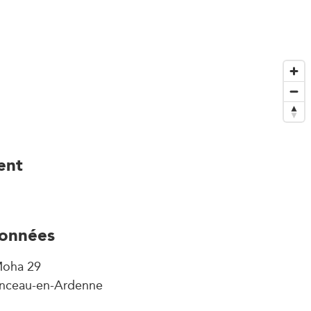
ent
onnées
Moha 29
nceau-en-Ardenne