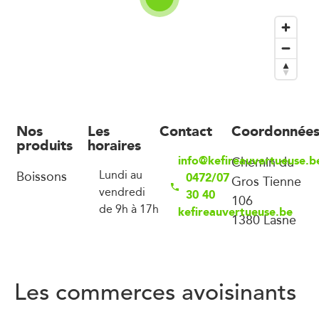
Nos
Les
Contact
Coordonnée
produits
horaires
info@kefireauvertueuse.b
Chemin du
Boissons
Lundi au
0472/07
Gros Tienne
vendredi
30 40
106
de 9h à 17h
kefireauvertueuse.be
1380 Lasne
Les commerces avoisinants