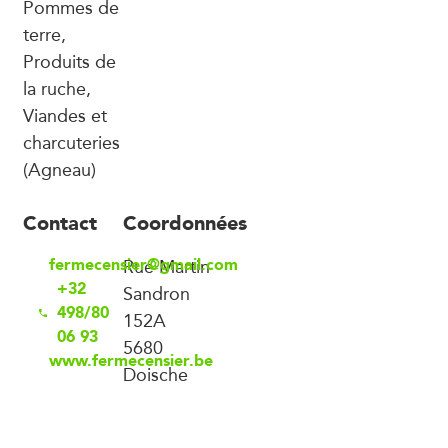
Pommes de
terre,
Produits de
la ruche,
Viandes et
charcuteries
(Agneau)
Contact
Coordonnées
fermecensier@gmail.com
Rue Martin
+32
Sandron
498/80
152A
06 93
5680
www.fermecensier.be
Doische