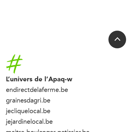
Accueil
L’univers de l’Apaq-w
endirectdelaferme.be
grainesdagri.be
jecliquelocal.be
jejardinelocal.be
maitre-boulanger-patissier.be