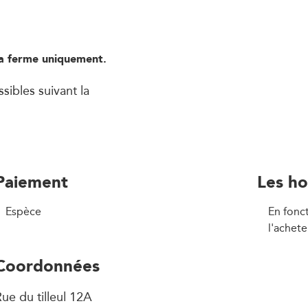
la ferme uniquement.
sibles suivant la
Paiement
Les ho
Espèce
En fonct
l'achete
Coordonnées
ue du tilleul 12A