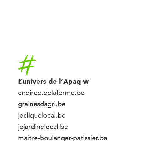
Accueil
L’univers de l’Apaq-w
endirectdelaferme.be
grainesdagri.be
jecliquelocal.be
jejardinelocal.be
maitre-boulanger-patissier.be